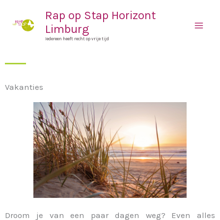
Spring
Mai
Rap op Stap Horizont
naar
Limburg
Men
de
Iedereen heeft recht op vrije tijd
inhoud
Vakanties
Droom je van een paar dagen weg? Even alles