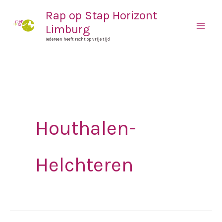
Spring
Mai
Rap op Stap Horizont
naar
Limburg
Men
de
Iedereen heeft recht op vrije tijd
inhoud
Houthalen-
Helchteren