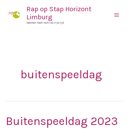
Spring
Mai
Rap op Stap Horizont
naar
Limburg
Men
de
Iedereen heeft recht op vrije tijd
inhoud
buitenspeeldag
Buitenspeeldag 2023
Buitenspeeldag
2023